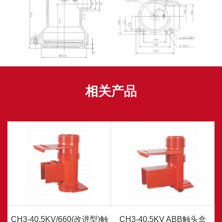
相关产品
触
CH3-40.5KV/660(改进型)触
CH3-40.5KV ABB触头盒
C